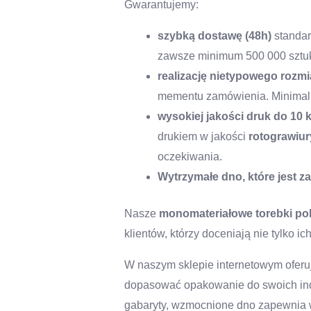
Gwarantujemy:
szybką dostawę (48h)
standar
zawsze minimum 500 000 sztuk
realizację nietypowego rozm
mementu zamówienia. Minimalna
wysokiej jakości druk do 10 
drukiem w jakości
rotograwiur
oczekiwania.
Wytrzymałe dno, które jest z
Nasze
monomateriałowe torebki po
klientów, którzy doceniają nie tylko ic
W naszym sklepie internetowym ofer
dopasować opakowanie do swoich indy
gabaryty, wzmocnione dno zapewnia 