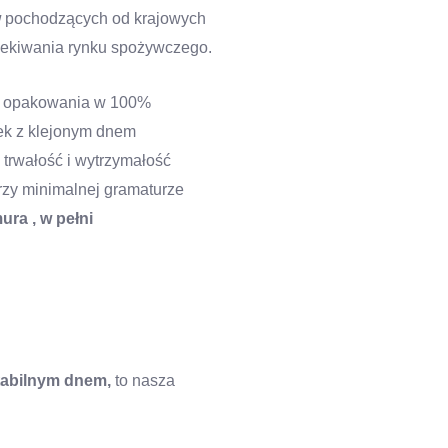
w
pochodzących od krajowych
zekiwania rynku spożywczego.
 To opakowania w 100%
bek z klejonym dnem
trwałość i wytrzymałość
rzy minimalnej gramaturze
ura , w pełni
stabilnym dnem,
to nasza