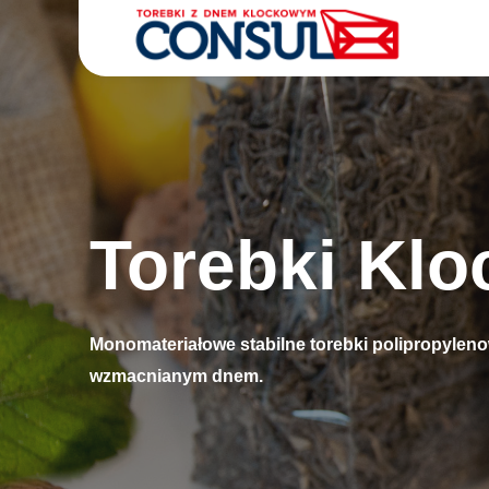
Torebki Kl
Torebki Klockowe
Monomateriałowe stabilne torebki polipropyleno
wzmacnianym dnem.