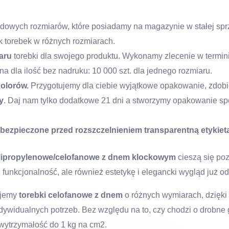
dowych rozmiarów, które posiadamy na magazynie w stałej sp
 torebek w różnych rozmiarach.
iaru
torebki dla swojego produktu. Wykonamy zlecenie w termini
 dla ilość bez nadruku: 10 000 szt. dla jednego rozmiaru.
kolorów.
Przygotujemy dla ciebie wyjątkowe opakowanie, zdo
y
. Daj nam tylko dodatkowe 21 dni a stworzymy opakowanie sp
abezpieczone przed rozszczelnieniem transparentną etykietą
lipropylenowe/celofanowe z dnem klockowym
cieszą się po
h funkcjonalność, ale również estetykę i elegancki wygląd już od 
ujemy
torebki celofanowe z dnem
o różnych wymiarach, dzięki
widualnych potrzeb. Bez względu na to, czy chodzi o drobne 
wytrzymałość do 1 kg na cm2.