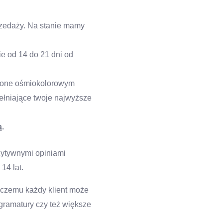
rzedaży. Na stanie mamy
e od 14 do 21 dni od
bione ośmiokolorowym
ełniające twoje najwyższe
.
zytywnymi opiniami
14 lat.
 czemu każdy klient może
gramatury czy też większe