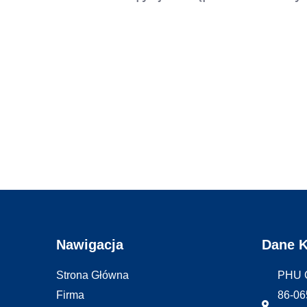
Nawigacja
Dane 
Strona Główna
PHU 
Firma
86-06