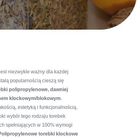
st niezwykle ważny dla każdej
Stałą popularnością cieszą się
ebki polipropylenowe, dawniej
 dnem klockowym/blokowym
.
kością, estetyką i funkcjonalnością.
oki wybór tego rodzaju torebek
nych spełniających w 100% wymogi
Polipropylenowe torebki klockowe