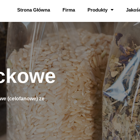
Strona Główna
Firma
Produkty
Jakoś
ockowe
we (celofanowe) ze