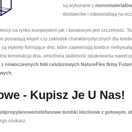
są wykonane z
monomateriałó
dostawców i odpowiadają na oc
rencji na rynku europejskim jak i światowym jest szczelność.
nie posiadają klejeń czy zakładek charakterystycznych dla tore
 etykiety formujące dno, które zapewniają torebce niebywałą 
na konstrukcja dna, umożliwia stabilność opakowania nawet p
i z nowoczesnych folii celulozowych NatureFlex firmy Futam
owych
.
owe - Kupisz Je U Nas!
polipropylenowe/celofanowe torebki klockowe z gotowym, 
rego szukasz.